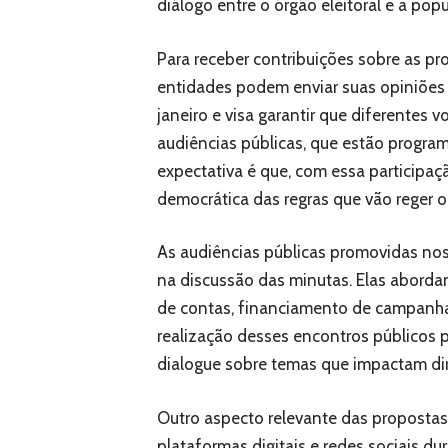
diálogo entre o órgão eleitoral e a pop
Para receber contribuições sobre as pr
entidades podem enviar suas opiniões e
janeiro e visa garantir que diferentes
audiências públicas, que estão program
expectativa é que, com essa participaç
democrática das regras que vão reger o 
As audiências públicas promovidas nos 
na discussão das minutas. Elas aborda
de contas, financiamento de campanhas
realização desses encontros públicos
dialogue sobre temas que impactam dir
Outro aspecto relevante das propostas 
plataformas digitais e redes sociais dur