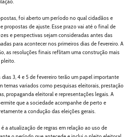
ulação.
opostas, foi aberto um período no qual cidadãos e
 propostas de ajuste. Esse prazo vai até o final de
 vozes e perspectivas sejam consideradas antes das
adas para acontecer nos primeiros dias de fevereiro. A
ão, as resoluções finais reflitam uma construção mais
pleito.
dias 3, 4 e 5 de fevereiro terão um papel importante
m temas variados como pesquisas eleitorais, prestação
, propaganda eleitoral e representações legais. A
 permite que a sociedade acompanhe de perto e
etamente a condução das eleições gerais.
é a atualização de regras em relação ao uso de
ante o período que antecede e inclui o pleito eleitoral.