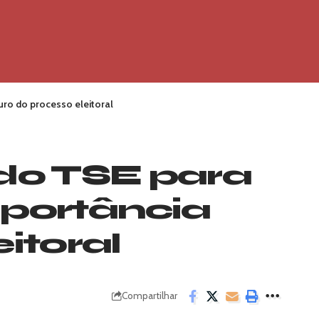
uro do processo eleitoral
do TSE para
mportância
itoral
Compartilhar