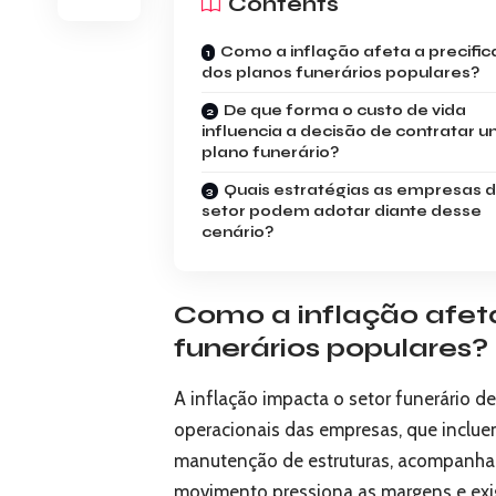
Contents
Como a inflação afeta a precifi
dos planos funerários populares?
De que forma o custo de vida
influencia a decisão de contratar 
plano funerário?
Quais estratégias as empresas 
setor podem adotar diante desse
cenário?
Como a inflação afeta
funerários populares?
A inflação impacta o setor funerário de
operacionais das empresas, que inclue
manutenção de estruturas, acompanham
movimento pressiona as margens e exig