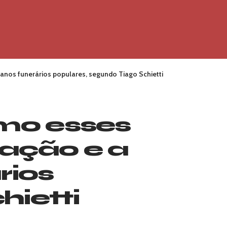
lanos funerários populares, segundo Tiago Schietti
omo esses
cação e a
rios
hietti