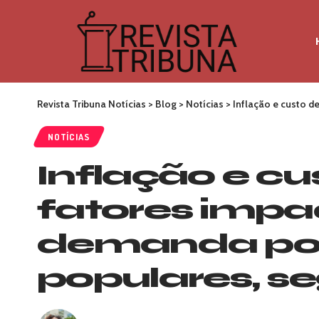
Revista Tribuna Notícias
>
Blog
>
Notícias
>
Inflação e custo d
NOTÍCIAS
Inflação e c
fatores impa
demanda por 
populares, se