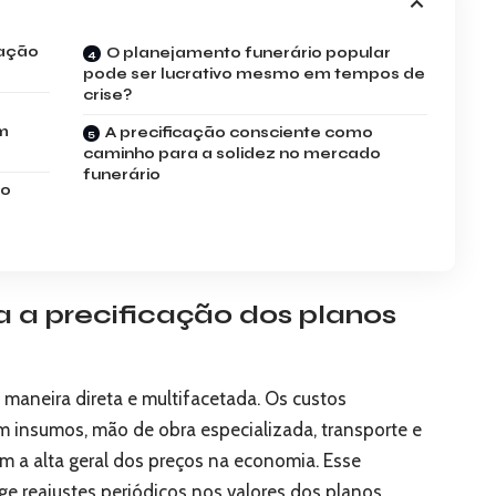
cação
O planejamento funerário popular
pode ser lucrativo mesmo em tempos de
crise?
um
A precificação consciente como
caminho para a solidez no mercado
funerário
do
 a precificação dos planos
 maneira direta e multifacetada. Os custos
m insumos, mão de obra especializada, transporte e
 a alta geral dos preços na economia. Esse
e reajustes periódicos nos valores dos planos