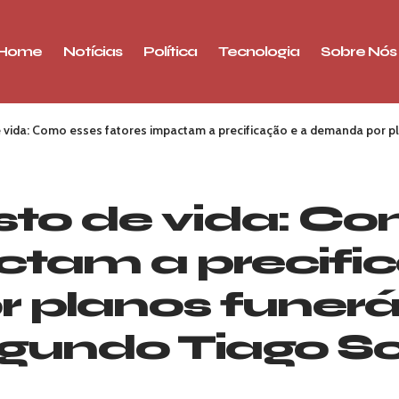
Home
Notícias
Política
Tecnologia
Sobre Nós
e vida: Como esses fatores impactam a precificação e a demanda por p
usto de vida: C
ctam a precifi
planos funerá
gundo Tiago Sc