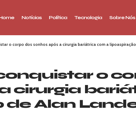
Home
Notícias
Política
Tecnologia
Sobre Nós
tar o corpo dos sonhos após a cirurgia bariátrica com a lipoaspiração
onquistar o co
 cirurgia bariá
o de Alan Lande