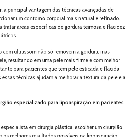
er, a principal vantagem das técnicas avançadas de
cionar um contorno corporal mais natural e refinado.
tratar áreas específicas de gordura teimosa e flacidez
tricos.
ção com ultrassom não só removem a gordura, mas
le, resultando em uma pele mais firme e com melhor
rtante para pacientes que têm pele esticada e flácida
s essas técnicas ajudam a melhorar a textura da pele e a
urgião especializado para lipoaspiração em pacientes
specialista em cirurgia plástica, escolher um cirurgião
 os melhores resultados possíveis na lipoaspiração,