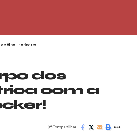
 de Alan Landecker!
rpo dos
trica com a
cker!
Compartilhar