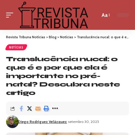
Aa
Revista Tribuna Notícias
>
Blog
>
Notícias
>
Translucência nucal: o que é e por que ela é importante no pré-natal? Descubra neste artigo
NOTÍCIAS
Translucência nucal: o
que é e por que ela é
importante no pré-
natal? Descubra neste
artigo
Diego Rodríguez Velázquez
setembro 30, 2025