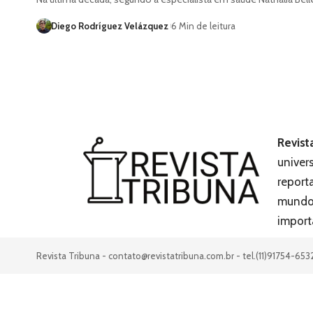
Diego Rodríguez Velázquez
6 Min de leitura
Revist
univer
report
mundo,
import
Revista Tribuna -
contato@revistatribuna.com.br
- tel.(11)91754-653