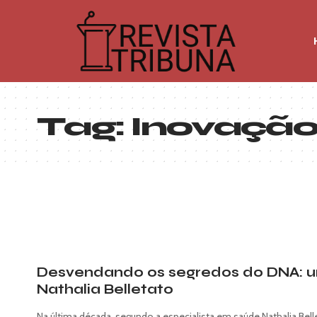
Tag:
Inovação
Desvendando os segredos do DNA: u
Nathalia Belletato
Na última década, segundo a especialista em saúde Nathalia Bel