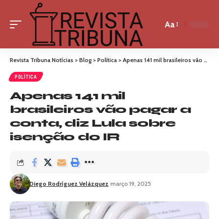
Aa
Revista Tribuna Notícias
>
Blog
>
Política
>
Apenas 141 mil brasileiros vão pagar a conta, diz Lula sobre isenção do IR
POLÍTICA
Apenas 141 mil
brasileiros vão pagar a
conta, diz Lula sobre
isenção do IR
Diego Rodríguez Velázquez
março 19, 2025