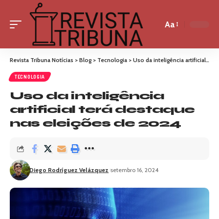
Aa
Revista Tribuna Notícias
>
Blog
>
Tecnologia
>
Uso da inteligência artificial terá destaque nas eleições de 2024
TECNOLOGIA
Uso da inteligência
artificial terá destaque
nas eleições de 2024
Diego Rodríguez Velázquez
setembro 16, 2024